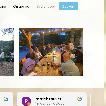
rging
Omgeving
Gastenboek
Boeken
Claire Cooper
11 maanden geleden