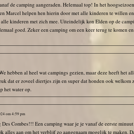
 vanaf de camping aangeraden. Helemaal top! In het hoogseizoen 
en Marcel helpen hen hierin door met alle kinderen te willen 
alle kinderen met zich mee. Uiteindelijk kon Elden op de campin
elemaal goed. Zeker een camping om een keer terug te komen en d
We hebben al heel wat campings gezien, maar deze heeft het al
uk dat er zoveel diertjes zijn en super dat honden ook welkom z
p het water op.
024
om
4:59 pm
g Des Combes!!! Een camping waar je je vanaf de eerste minuut 
jk alles aan om het verblijf zo aangenaam mogelijk te maken. Da