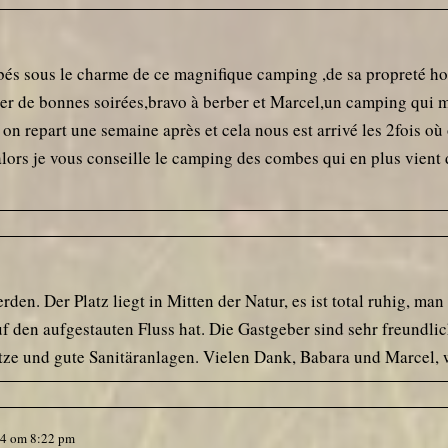
sous le charme de ce magnifique camping ,de sa propreté hors 
ser de bonnes soirées,bravo à berber et Marcel,un camping qui m
t on repart une semaine après et cela nous est arrivé les 2fois 
rs je vous conseille le camping des combes qui en plus vient d'
rden. Der Platz liegt in Mitten der Natur, es ist total ruhig, ma
f den aufgestauten Fluss hat. Die Gastgeber sind sehr freundlich
ätze und gute Sanitäranlagen. Vielen Dank, Babara und Marcel, 
24
om
8:22 pm