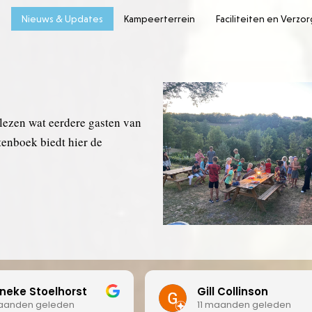
e
Nieuws & Updates
Kampeerterrein
Faciliteiten en Verzo
 lezen wat eerdere gasten van
enboek biedt hier de
ll Collinson
Patrick Louvet
 maanden geleden
11 maanden geleden