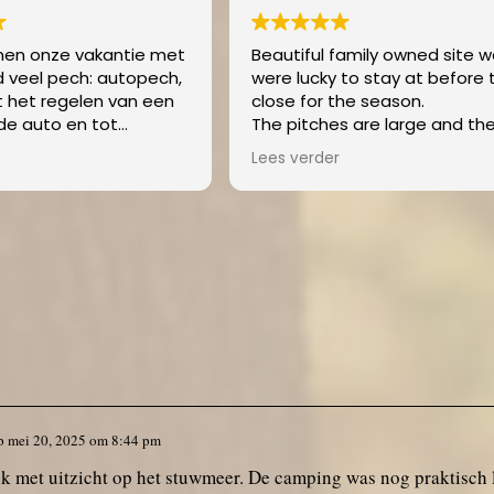
 family owned site we
Nous y sommes restés pour
y to stay at before they
nuit.
 the season.
Super accueil du propriétair
es are large and the
A l écart de Felletin. Accès 
s very clean. Lots of
petite
er
Lees verder
 available especially
route forestière. Cadre
he summer season but
magnifique au bord d un la
te part was letting the 6
barrage. Vastes emplacem
orable bunnies. Thank you
plats et herbeux délimitésp
d Berber for the warm
hautes haies et sur plusieur
We will definitely come
niveaux + coin vaisselle à l
e we have our own
extérieur du bâtiment. Quat
me.
gîtes en toile + piscine.
Bloc sanitaire ultra propre 
machine à laver et coin pou
changer bébé. Bref un petit
camping authentique loin d
p
mei 20, 2025
om
8:44 pm
camping , calme et nature.
lek met uitzicht op het stuwmeer. De camping was nog praktisch