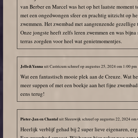
van Berber en Marcel was het op het laatste moment 
met een ongedwongen sfeer en prachtig uitzicht op he
zwemmen. Het zwembad met aangrenzende gezellige ter
Onze jongste heeft zelfs leren zwemmen en was bijna ni
terras zorgden voor heel wat genietmomentjes.
Jelle&Yanna
uit
Castricum
schreef op
augustus 25, 2024
om
1:00 pm
Wat een fantastisch mooie plek aan de Creuze. Wat he
meer suppen of met een boekje aan het fijne zwembad 
eens terug!
Pieter-Jan en Chantal
uit
Sleeuwijk
schreef op
augustus 22, 2024
om
Heerlijk verblijf gehad bij 2 super lieve eigenaren, 
Een zwembad ernaast. Wij hopen hier zeker nog eens t