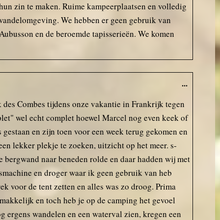
imagine in the height of the
r hun zin te maken. Ruime kampeerplaatsen en volledig
summer with the sun shining it
ge wandelomgeving. We hebben er geen gebruik van
would have been great to sit on
the decking or using the pool.
n Aubusson en de beroemde tapisserieën. We komen
...
 des Combes tijdens onze vakantie in Frankrijk tegen
mplet" wel echt complet hoewel Marcel nog even keek of
s gestaan en zijn toen voor een week terug gekomen en
en lekker plekje te zoeken, uitzicht op het meer. s-
s de bergwand naar beneden rolde en daar hadden wij met
asmachine en droger waar ik geen gebruik van heb
k voor de tent zetten en alles was zo droog. Prima
 makkelijk en toch heb je op de camping het gevoel
 nog ergens wandelen en een waterval zien, kregen een