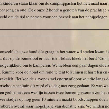
hun kinderen staan klaar om de campinggasten het helemaal naa
jf voor jong en oud. Ook onze 2 honden genoten van de prachti
eeld om de tijd te nemen voor een bezoek aan het nabijgelege
nszelf als onze hond die graag in het water wil spelen kwam ik
us, dus op de bonnefooi er naar toe. Helaas bleek het bord "Co
m mogelijkheid om te kamperen. We hebben een paar dagen elder
. Ruimte voor de hond om rond te tent te kunnen scharrelen en e
odzakelijk. Het koelde s avonds wel enorm af door kou die lang
rschoon sanitair, dit werd elke dag met zorg gedaan. Er was w
n gedoe met een waslijn tussen twee bomen, gewoon even het re
s. Twee stadjes op nog geen 10 minuten maakt boodschappen doen
 proberen overal waar mogelijk je van dienst te zijn. We wilden