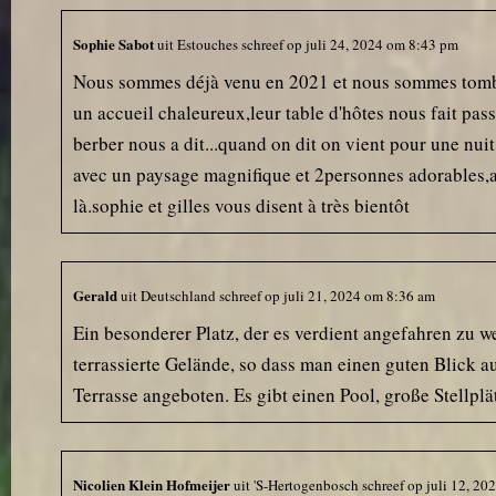
Sophie Sabot
uit
Estouches
schreef op
juli 24, 2024
om
8:43 pm
Nous sommes déjà venu en 2021 et nous sommes tombés 
un accueil chaleureux,leur table d'hôtes nous fait pas
berber nous a dit...quand on dit on vient pour une nui
avec un paysage magnifique et 2personnes adorables,alo
là.sophie et gilles vous disent à très bientôt
Gerald
uit
Deutschland
schreef op
juli 21, 2024
om
8:36 am
Ein besonderer Platz, der es verdient angefahren zu we
terrassierte Gelände, so dass man einen guten Blick au
Terrasse angeboten. Es gibt einen Pool, große Stellpl
Nicolien Klein Hofmeijer
uit
'S-Hertogenbosch
schreef op
juli 12, 20