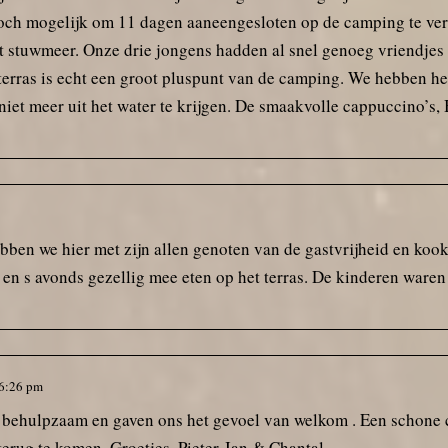
toch mogelijk om 11 dagen aaneengesloten op de camping te ver
t stuwmeer. Onze drie jongens hadden al snel genoeg vriendjes
ras is echt een groot pluspunt van de camping. We hebben hee
et meer uit het water te krijgen. De smaakvolle cappuccino’s, Be
bben we hier met zijn allen genoten van de gastvrijheid en koo
en s avonds gezellig mee eten op het terras. De kinderen waren 
6:26 pm
erg behulpzaam en gaven ons het gevoel van welkom . Een schone 
erug te komen. Groetjes, Pieter-Jan & Chantal