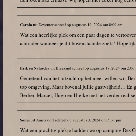
Carola
uit
Deventer
schreef op
augustus 19, 2024
om
8:09 am
Wat een heerlijke plek om een paar dagen te vertoeven!
aanrader wanneer je dit bovenstaande zoekt! Hopelijk 
Erik en Natascha
uit
Breezand
schreef op
augustus 17, 2024
om
2:06
Genietend van het uitzicht op het meer willen wij, B
top omgeving. Maar bovenal jullie gastvrijheid… En ge
Berber, Marcel, Hugo en Hielke met het verder realiser
Sonja
uit
Amersfoort
schreef op
augustus 3, 2024
om
5:31 pm
Wat een prachtig plekje hadden we op camping Des Comb