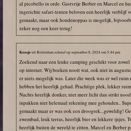
Nog voordat we er überhaupt
al picobello in orde. Gastvrije Berber en Marcel en 
waren, kregen we meteen de
ingerichte safari-tenten beloven een heerlijk verbli
vraag of we ’s avonds wilden
aanschuiven bij de
gemaakt, maar ook hondenoppas is mogelijk, bijvoorb
hamburgeravond op het terras.
zeker nog een keer terug!
Dat voelde zó hartelijk.
Bij aankomst kregen we een plek
op het nieuwe veld, en de
Koosje
uit
Rotterdam
schreef op
september 8, 2024
om
5:44 pm
volgende dag boden ze ons zelfs
een nog betere plek aan. We
Zoekend naar een leuke camping geschikt voor zowel o
kregen meteen een tip mee voor
op internet. Wij boeken nooit wat, ook niet in august
een leuke brocante markt in de
er niets mogelijk was. Later die week was er wel rui
buurt. Aan service dus geen
gebrek op deze camping!
hebben het heerlijk gehad. Prachtige plek, lekker ruim
Nachts heerlijk donker, niet meer licht dan strikt no
De ligging aan het meer is ideaal:
inpakken niet helemaal rekening mee gehouden.. Supe
we hebben heerlijk gevist, een
bootje gehuurd en natuurlijk
gemaakt maar er was ook een droogrek...geweldig! Gee
gezwommen. Ook het zwembad,
zwembad, leuk terras, heerlijk bier en lekkere ijsje
de broodservice, het schone
heerlijk buiten de wereld te zitten. Marcel en Berber
sanitair en het gezellige terras