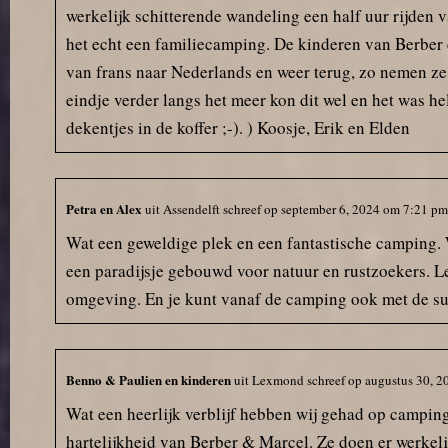
zorgden ervoor dat we écht
werkelijk schitterende wandeling een half uur rijden
konden ontspannen.
het echt een familiecamping. De kinderen van Berber 
van frans naar Nederlands en weer terug, zo nemen ze 
Marcel en Berber hebben onze
vakantie gered. Dankzij hen werd
eindje verder langs het meer kon dit wel en het was h
een dramatische start omgezet
dekentjes in de koffer ;-). ) Koosje, Erik en Elden
in een fantastische tijd. We
komen hier heel graag weer
terug!
Petra en Alex
uit
Assendelft
schreef op
september 6, 2024
om
7:21 pm
Wat een geweldige plek en een fantastische camping. 
een paradijsje gebouwd voor natuur en rustzoekers. Le
omgeving. En je kunt vanaf de camping ook met de su
Benno & Paulien en kinderen
uit
Lexmond
schreef op
augustus 30, 2
Wat een heerlijk verblijf hebben wij gehad op campin
hartelijkheid van Berber & Marcel. Ze doen er werkeli