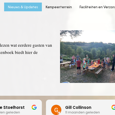
e
Nieuws & Updates
Kampeerterrein
Faciliteiten en Verzo
 lezen wat eerdere gasten van
enboek biedt hier de
ll Collinson
Patrick Louvet
 maanden geleden
11 maanden geleden