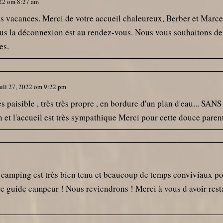
22
om
8:27 am
os vacances. Merci de votre accueil chaleureux, Berber et Marce
ous la déconnexion est au rendez-vous. Nous vous souhaitons de
es.
uli 27, 2022
om
9:22 pm
rès paisible , très très propre , en bordure d'un plan d'eau... S
n et l'accueil est très sympathique Merci pour cette douce paren
 camping est très bien tenu et beaucoup de temps conviviaux pou
re guide campeur ! Nous reviendrons ! Merci à vous d avoir resta