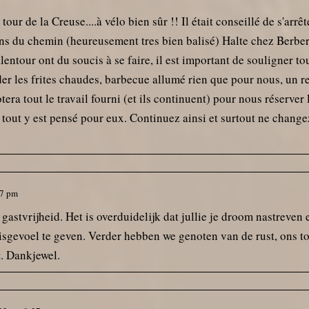
 tour de la Creuse....à vélo bien sûr !! Il était conseillé de s'a
s du chemin (heureusement tres bien balisé) Halte chez Berber e
entour ont du soucis à se faire, il est important de souligner tou
rder les frites chaudes, barbecue allumé rien que pour nous, un r
tera tout le travail fourni (et ils continuent) pour nous réserve
us tout y est pensé pour eux. Continuez ainsi et surtout ne chan
17 pm
tvrijheid. Het is overduidelijk dat jullie je droom nastreven en w
uisgevoel te geven. Verder hebben we genoten van de rust, ons t
. Dankjewel.