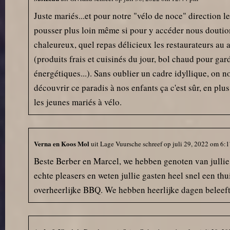
Juste mariés...et pour notre "vélo de noce" direction le
pousser plus loin même si pour y accéder nous doution
chaleureux, quel repas délicieux les restaurateurs au al
(produits frais et cuisinés du jour, bol chaud pour ga
énergétiques...). Sans oublier un cadre idyllique, on no
découvrir ce paradis à nos enfants ça c'est sûr, en pl
les jeunes mariés à vélo.
Verna en Koos Mol
uit
Lage Vuursche
schreef op
juli 29, 2022
om
6:
Beste Berber en Marcel, we hebben genoten van jullie gas
echte pleasers en weten jullie gasten heel snel een th
overheerlijke BBQ. We hebben heerlijke dagen beleeft