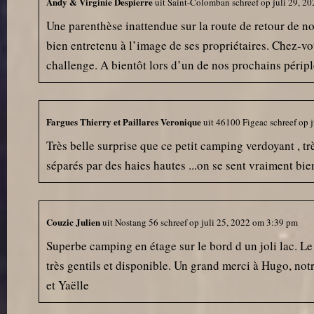
Andy & Virginie Despierre
uit
Saint-Colomban
schreef op
juli 29, 20
Une parenthèse inattendue sur la route de retour de n
bien entretenu à l’image de ses propriétaires. Chez-v
challenge. A bientôt lors d’un de nos prochains péripl
Fargues Thierry et Paillares Veronique
uit
46100 Figeac
schreef op
j
Très belle surprise que ce petit camping verdoyant , t
séparés par des haies hautes ...on se sent vraiment bie
Couzic Julien
uit
Nostang 56
schreef op
juli 25, 2022
om
3:39 pm
Superbe camping en étage sur le bord d un joli lac. Le
très gentils et disponible. Un grand merci à Hugo, not
et Yaëlle