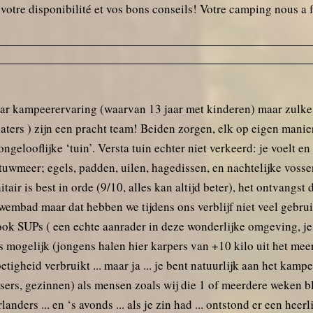
, votre disponibilité et vos bons conseils! Votre camping nous a 
aar kampeerervaring (waarvan 13 jaar met kinderen) maar zulke
ers ) zijn een pracht team! Beiden zorgen, elk op eigen manier,
ongelooflijke ‘tuin’. Versta tuin echter niet verkeerd: je voelt en
tuwmeer; egels, padden, uilen, hagedissen, en nachtelijke vosse
nitair is best in orde (9/10, alles kan altijd beter), het ontvangst
zwembad maar dat hebben we tijdens ons verblijf niet veel gebr
 ook SUPs ( een echte aanrader in deze wonderlijke omgeving, j
 mogelijk (jongens halen hier karpers van +10 kilo uit het meer, 
 zoetigheid verbruikt ... maar ja ... je bent natuurlijk aan het ka
etsers, gezinnen) als mensen zoals wij die 1 of meerdere weken b
ders ... en ‘s avonds ... als je zin had ... ontstond er een heerl