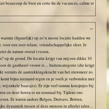
imagine in the height of the
fait beaucoup de bien en cette fin de vacances, calme et
summer with the sun shining it
would have been great to sit on
the decking or using the pool.
...
 warmte (figuurlijk) op zo’n mooie locatie hadden we
 voor een zeer relaxe, vriendschappelijke sfeer. Je
 ziet de natuur overal (vissen,
n? op de grond. De locatie krijgt van mij een dikke 10
 door de gastheer/-vrouw is ... buitencategorie (die krijgt
uikt vermits de aantrekkingskracht van het stuwmeer zo
e komt bijna niemand tegen en je voelt je verbonden met
wij enkele baarsjes). Er zijn veel tamme konijntjes bij
mperen en deze horen er nu eenmaal bij. Tijdens ons
leven. Er waren andere Belgen, Duitsers, Britten,
ijke dynamiek tussen al deze mensen in allerlei talen ...