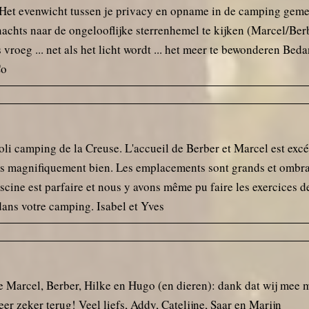
 Het evenwicht tussen je privacy en opname in de camping gemee
‘s nachts naar de ongelooflijke sterrenhemel te kijken (Marcel/Ber
vroeg ... net als het licht wordt ... het meer te bewonderen Be
Co
li camping de la Creuse. L'accueil de Berber et Marcel est excépt
is magnifiquement bien. Les emplacements sont grands et ombragé
piscine est parfaire et nous y avons même pu faire les exercices 
dans votre camping. Isabel et Yves
ve Marcel, Berber, Hilke en Hugo (en dieren): dank dat wij mee 
r zeker terug! Veel liefs, Addy, Catelijne, Saar en Marijn