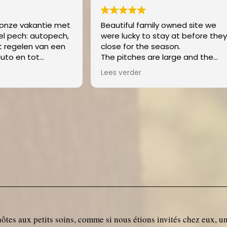
 family owned site we
Nous y sommes restés pour
y to stay at before they
nuit.
 the season.
Super accueil du propriétair
es are large and the
A l écart de Felletin. Accès 
s very clean. Lots of
petite
er
Lees verder
 available especially
route forestière. Cadre
he summer season but
magnifique au bord d un la
te part was letting the 6
barrage. Vastes emplacem
orable bunnies. Thank you
plats et herbeux délimitésp
d Berber for the warm
hautes haies et sur plusieur
We will definitely come
niveaux + coin vaisselle à l
e we have our own
extérieur du bâtiment. Quat
me.
gîtes en toile + piscine.
Bloc sanitaire ultra propre 
machine à laver et coin pou
changer bébé. Bref un petit
camping authentique loin d
camping , calme et nature.
ôtes aux petits soins, comme si nous étions invités chez eux, un