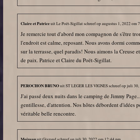
Claire et Patrice
uit
Le Poët-Sigillat
schreef op
augustus 1, 2022
om
7
Je remercie tout d'abord mon compagnon de s'être tro
l'endroit est calme, reposant. Nous avons dormi comme 
sur la terrasse, quel paradis! Nous aimons la Creuse e
de paix. Patrice et Claire du Poët-Sigillat.
PEROCHON BRUNO
uit
ST LEGER LES VIGNES
schreef op
juli 30,
J'ai passé deux nuits dans le camping de Jimmy Page..
gentillesse, d'attention. Nos hôtes débordent d'idées 
véritable belle rencontre.
Moizeau
uit
Givrand
schreef op
juli 30, 2022
om
12:44 pm