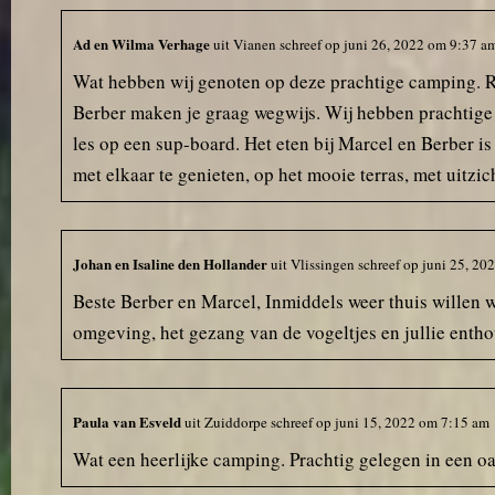
Ad en Wilma Verhage
uit
Vianen
schreef op
juni 26, 2022
om
9:37 a
Wat hebben wij genoten op deze prachtige camping. Ru
Berber maken je graag wegwijs. Wij hebben prachtige 
les op een sup-board. Het eten bij Marcel en Berber is 
met elkaar te genieten, op het mooie terras, met uitz
Johan en Isaline den Hollander
uit
Vlissingen
schreef op
juni 25, 20
Beste Berber en Marcel, Inmiddels weer thuis willen w
omgeving, het gezang van de vogeltjes en jullie entho
Paula van Esveld
uit
Zuiddorpe
schreef op
juni 15, 2022
om
7:15 am
Wat een heerlijke camping. Prachtig gelegen in een oa