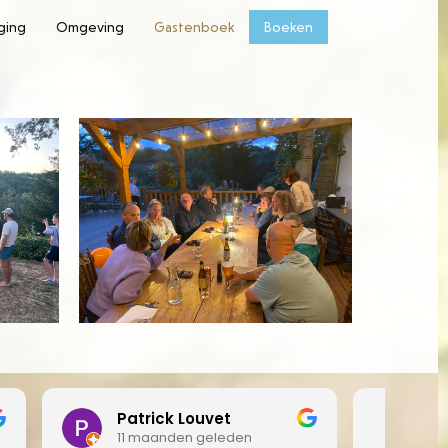
rging
Omgeving
Gastenboek
Boeken
Claire Cooper
11 maanden geleden