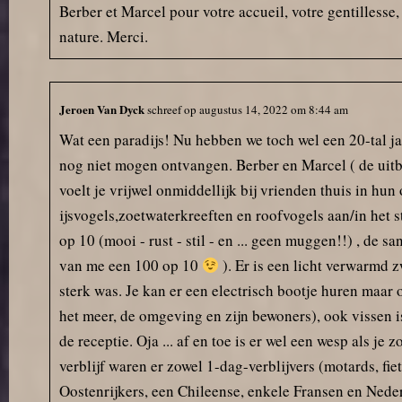
Nog voordat we er überhaupt
Berber et Marcel pour votre accueil, votre gentillesse
waren, kregen we meteen de
nature. Merci.
vraag of we ’s avonds wilden
aanschuiven bij de
hamburgeravond op het terras.
Dat voelde zó hartelijk.
Jeroen Van Dyck
schreef op
augustus 14, 2022
om
8:44 am
Bij aankomst kregen we een plek
Wat een paradijs! Nu hebben we toch wel een 20-tal j
op het nieuwe veld, en de
nog niet mogen ontvangen. Berber en Marcel ( de uitbat
volgende dag boden ze ons zelfs
een nog betere plek aan. We
voelt je vrijwel onmiddellijk bij vrienden thuis in hun 
kregen meteen een tip mee voor
ijsvogels,zoetwaterkreeften en roofvogels aan/in het s
een leuke brocante markt in de
op 10 (mooi - rust - stil - en ... geen muggen!!) , de sa
buurt. Aan service dus geen
gebrek op deze camping!
van me een 100 op 10
). Er is een licht verwarmd 
sterk was. Je kan er een electrisch bootje huren maar
De ligging aan het meer is ideaal:
het meer, de omgeving en zijn bewoners), ook vissen is
we hebben heerlijk gevist, een
bootje gehuurd en natuurlijk
de receptie. Oja ... af en toe is er wel een wesp als je
gezwommen. Ook het zwembad,
verblijf waren er zowel 1-dag-verblijvers (motards, fi
de broodservice, het schone
Oostenrijkers, een Chileense, enkele Fransen en Nederlan
sanitair en het gezellige terras