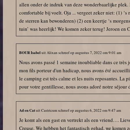
zorgden ervoor dat we écht
allen onder de indruk van deze wonderbaarlijke plek.
konden ontspannen.
comfortable bij voelt. Oja ... vergeet zeker niet: (1) 
de sterren kan bewonderen) (2) een keertje ‘s morgens 
Marcel en Berber hebben onze
vakantie gered. Dankzij hen werd
tuin’ was heerlijk! We komen zeker terug! Jeroen en 
een dramatische start omgezet
in een fantastische tijd. We
komen hier heel graag weer
BOUR Isabel
terug!
uit
Alixan
schreef op
augustus 7, 2022
om
9:01 am
Nous avons passé 1 semaine inoubliable dans ce très jo
mon fils porteur d'un hadicap, nous avons été accueill
le camping est très calme et les nuits reposantes. La 
pour votre gentillesse, nous avons adoré notre séjour 
Ad en Cat
uit
Castricum
schreef op
augustus 6, 2022
om
9:47 am
Je komt als een gast en vertrekt als een vriend…. Lie
Creuse. We hebben het fantastisch gehad, we komen zee